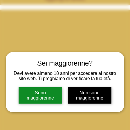
ENOTECA VERGARO
SHOP
Sei maggiorenne?
Tutti i prodotti
Vini Italiani
Devi avere almeno 18 anni per accedere al nostro
sito web. Ti preghiamo di verificare la tua età.
Vini Pugliesi
Vini Spumanti
Sono
Non sono
maggiorenne
maggiorenne
FOLLOW
Instagram
Facebook