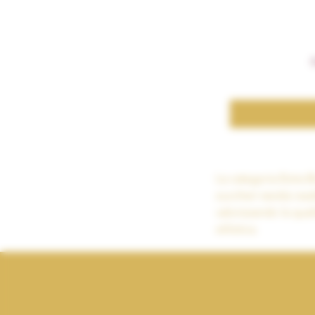
26 €
164 €
La categoria Extra Br
zuccheri residui esal
valorizzando la qual
stilistica.