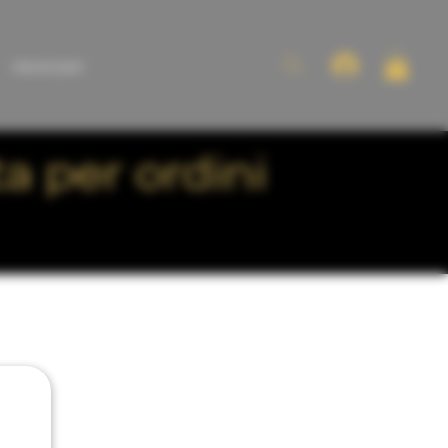
VINI ROSATI
a per ordini