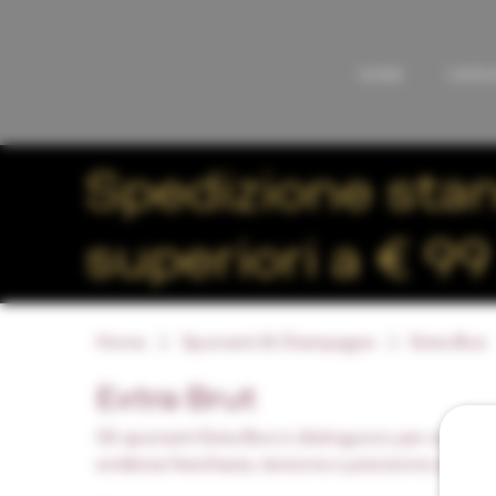
HOME
CATEG
Spedizione stand
superiori a € 99
Home
Spumanti & Champagne
Extra Brut
Extra Brut
Gli spumanti Extra Brut si distinguono per un dos
evidenza freschezza, tensione e precisione aromat
Classico come il Franciacorta, offre bollicine ess