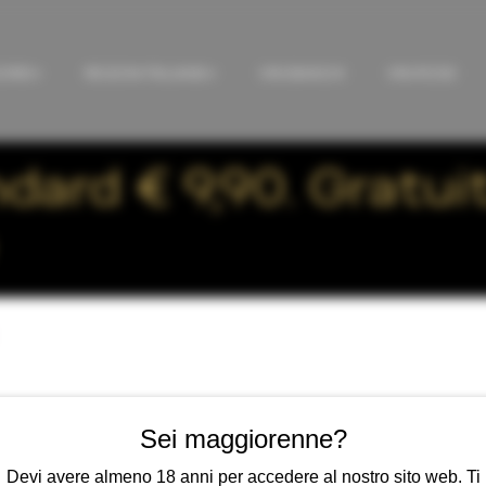
ORIE
REGIONI ITALIANE
VINI BIANCHI
VINI ROSSI
ard € 9,90. Gratuit
aggio zuccherino molto basso, che mette in
Sei maggiorenne?
ica. Questo stile, spesso legato al Metodo
Devi avere almeno 18 anni per accedere al nostro sito web. Ti
enziali e definite, dove ogni componente