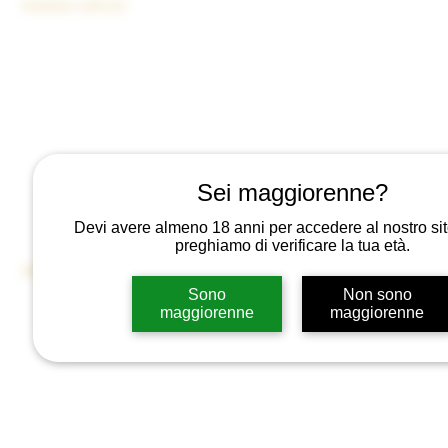
Distillati raffinati
Sei maggiorenne?
Devi avere almeno 18 anni per accedere al nostro sit
preghiamo di verificare la tua età.
Birre artigianali
Sono
Non sono
maggiorenne
maggiorenne